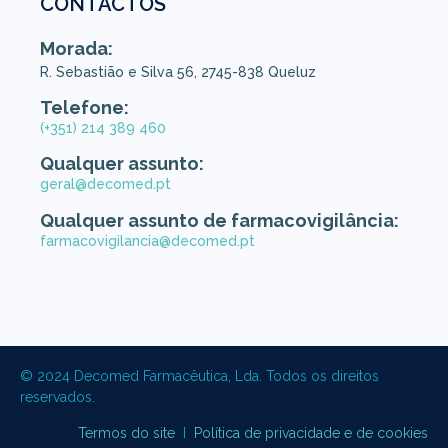
CONTACTOS
Morada:
R. Sebastião e Silva 56, 2745-838 Queluz
Telefone:
(+351) 214 389 460
Qualquer assunto:
geral@decomed.pt
Qualquer assunto de farmacovigilância:
farmacovigilancia@decomed.pt
© 2024 Decomed Farmacêutica, Lda. Todos os direitos
reservados.
Termos do site
I
Política de privacidade e de cookies