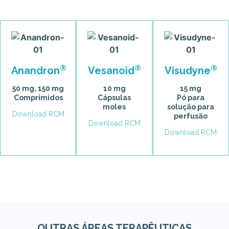
®
®
®
Anandron
Vesanoid
Visudyne
50 mg, 150 mg
10 mg
15 mg
Comprimidos
Cápsulas
Pó para
moles
solução para
Download RCM
perfusão
Download RCM
Download RCM
OUTRAS ÁREAS TERAPÊUTICAS