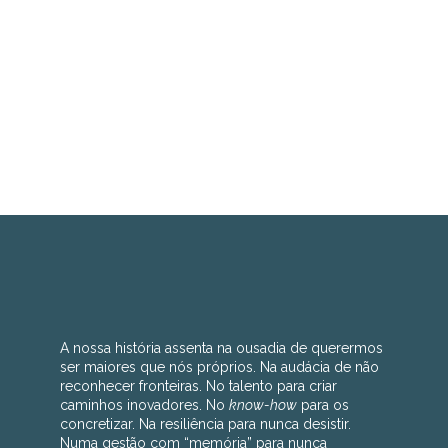
"GREAT PEOPLE CAN MAKE SMALL
COMPANIES BECAME
MULTINATIONAL ICONS."
DARING SINCE 1997
A nossa história assenta na ousadia de querermos
ser maiores que nós próprios. Na audácia de não
reconhecer fronteiras. No talento para criar
caminhos inovadores. No
know-how
para os
concretizar. Na resiliência para nunca desistir.
Numa gestão com “memória” para nunca